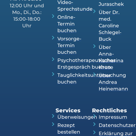
Video-
Juraschek
12:00 Uhr und
Sprechstunde
Mo., Di., Do.:
Über Dr.
Online-
15:00-18:00
med.
Termin
Uhr
Caroline
buchen
Schlegel-
Vorsorge-
Buck
Termin
Über
buchen
Anna-
Psychotherapeutisches
Katharina
Erstgespräch buchen
Kruse
Tauglichkeitsuntersuchung
Über
buchen
Andrea
Heinemann
Services
Rechtliches
Überweisungen
Impressum
Rezept
Datenschutzer
bestellen
Erklärung zur