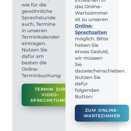
Einwählen in
wie für die
das Online-
gewöhnliche
Wartezimmer
Sprechstunde
ist zu unseren
auch, Termine
Online-
in unseren
Sprechzeiten
Terminkalender
möglich. Bitte
eintragen.
haben Sie
Nutzen Sie
etwas Geduld,
dafür am
wir müssen
besten die
Sie
Online-
dazwischenschieben.
Terminbuchung:
Nutzen Sie
dafür
TERMIN ZUR
folgenden
VIDEO-
Button:
SPRECHSTUNDE
ZUM ONLINE-
WARTEZIMMER