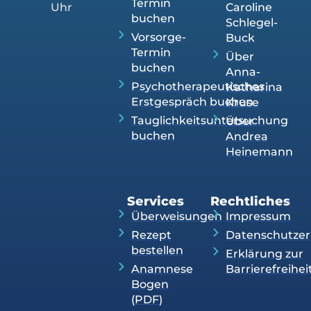
Termin
Uhr
Caroline
buchen
Schlegel-
Vorsorge-
Buck
Termin
Über
buchen
Anna-
Psychotherapeutisches
Katharina
Erstgespräch buchen
Kruse
Tauglichkeitsuntersuchung
Über
buchen
Andrea
Heinemann
Services
Rechtliches
Überweisungen
Impressum
Rezept
Datenschutzer
bestellen
Erklärung zur
Anamnese
Barrierefreihei
Bogen
(PDF)