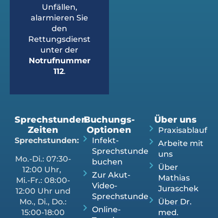
Unfällen,
alarmieren Sie
den
Rettungsdienst
unter der
Notrufnummer
112
.
Sprechstunden
Buchungs-
Über uns
Zeiten
Optionen
Praxisablauf
Sprechstunden:
Infekt-
Arbeite mit
Sprechstunde
uns
Mo.-Di.: 07:30-
buchen
Über
12:00 Uhr,
Zur Akut-
Mathias
Mi.-Fr.: 08:00-
Video-
Juraschek
12:00 Uhr und
Sprechstunde
Mo., Di., Do.:
Über Dr.
Online-
15:00-18:00
med.